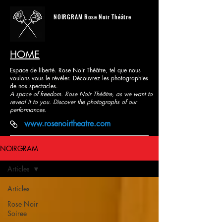
NOIRGRAM
Rose Noir Théâtre
HOME
Espace de liberté. Rose Noir Théâtre, tel que nous
voulons vous le révéler. Découvrez les photographies
de nos spectacles.
A space of freedom. Rose Noir Théâtre, as we want to
reveal it to you. Discover the photographs of our
performances.
www.rosenoirtheatre.com
NOIRGRAM
Articles
Articles
Rose Noir
Soiree