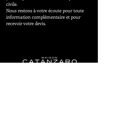
civile.
Nous restons à votre écoute pour toute
information complémentaire et pour
recevoir votre devis.
- Devenir membre
- Proposez un lieu
-- L'histoire de Rose Noir
- F.A.Q.
-
Espace membre
-
CONTACT