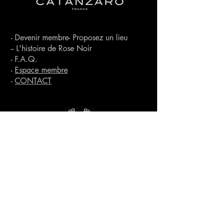
- Devenir membre
- Proposez un lieu
-- L'histoire de Rose Noir
- F.A.Q.
-
Espace membre
-
CONTACT
© Rose Noir Theatre is an international registred trademark
(INPI) 2020.
All contents in this website is copyrighted by the Rose Noir
Theatre brand.
24 BOULEVARD MARCEL DASSAULT - 64200 BIARRITZ -