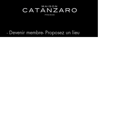
- Devenir membre
- Proposez un lieu
-- L'histoire de Rose Noir
- F.A.Q.
-
Espace membre
-
CONTACT
© Rose Noir Theatre is an international registred trademark
(INPI) 2020.